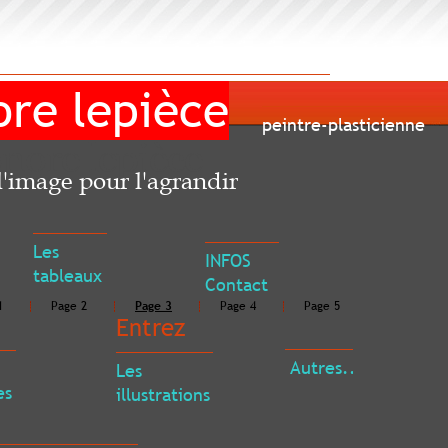
e lepièce
peintre-plasticienne
ore lepièce
mage pour l'agrandir
Les
INFOS
tableaux
Contact
Page 2
Page 3
Page 4
Page 5
Entrez
Autres...
Les
illustrations